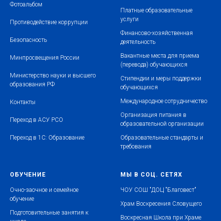
Фотоальбом
Платные образовательные
услуги
Противодействие коррупции
Финансово-хозяйственная
Безопасность
деятельность
Вакантные места для приема
Минпросвещения России
(перевода) обучающихся
Министерство науки и высшего
Стипендии и меры поддержки
образования РФ
обучающихся
Международное сотрудничество
Контакты
Организация питания в
Переход в АСУ РСО
образовательной организации
Переход в 1С: Образование
Образовательные стандарты и
требования
ОБУЧЕНИЕ
МЫ В СОЦ. СЕТЯХ
Очно-заочное и семейное
ЧОУ СОШ "ДОЦ "Благовест"
обучение
Храм Воскресения Словущего
Подготовительные занятия к
Воскресная Школа при Храме