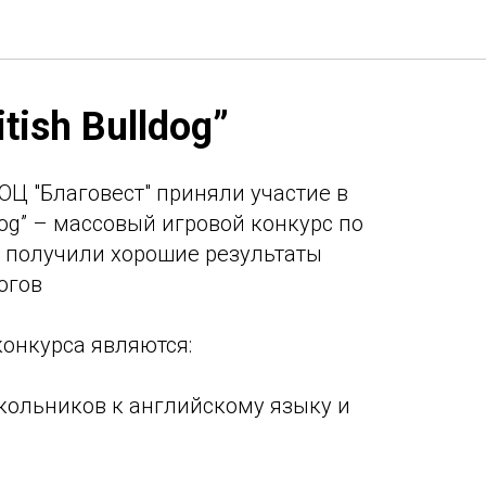
tish Bulldog”
Ц "Благовест" приняли участие в
ldog” – массовый игровой конкурс по
 получили хорошие результаты
огов
онкурса являются:
кольников к английскому языку и