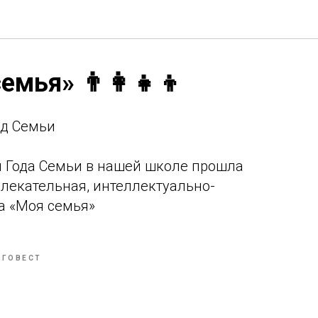
мья» 👨‍👩‍👧‍👦
Год Семьи
 Года Семьи в нашей школе прошла
влекательная, интеллектуально-
а «Моя семья»
АГОВЕСТ