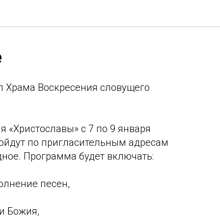
е
л Храма Воскресения словущего
я «Христославы» с 7 по 9 января
ройдут по пригласительным адресам
дное. Программа будет включать:
полнение песен,
и Божия,